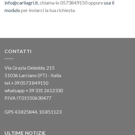
info@carliagri.it
, chiama lo 0573849150 oppure
usa il
modulo
per inviarci la tua richiesta.
CONTATTI
Via Grazia Deledda, 215
51036 Larciano (PT) - Italia
tel +39 0573 849150
whatsapp +39 331 2612330
P.IVA IT01550630477
GPS 43.825844, 10.851123
ULTIME NOTIZIE