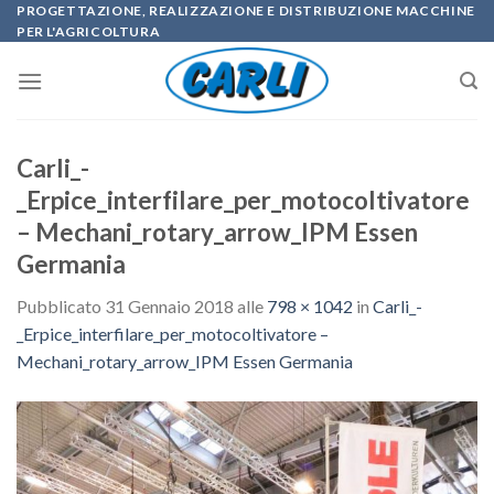
Skip
PROGETTAZIONE, REALIZZAZIONE E DISTRIBUZIONE MACCHINE
PER L'AGRICOLTURA
to
content
Carli_-
_Erpice_interfilare_per_motocoltivatore
– Mechani_rotary_arrow_IPM Essen
Germania
Pubblicato
31 Gennaio 2018
alle
798 × 1042
in
Carli_-
_Erpice_interfilare_per_motocoltivatore –
Mechani_rotary_arrow_IPM Essen Germania